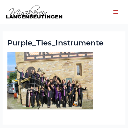
Zum
Inhalt
Main
springen
Men
Purple_Ties_Instrumente